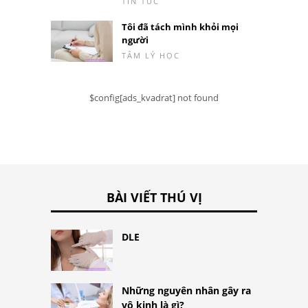
TIN TỨC
Tôi đã tách mình khỏi mọi
người
TÂM LÝ HỌC
$config[ads_kvadrat] not found
BÀI VIẾT THÚ VỊ
DLE
Những nguyên nhân gây ra
vô kinh là gì?