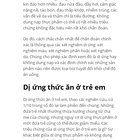
kín đáo hơn nhiều: đau nửa đầu, đầy hơi, cảm giác
nặng nề, táo bón, đau thấp khớp, nhiễm trùng, các
vấn đề về da và thậm chí là tiểu đường. Không
dung nạp thực phẩm có thể có rất nhiều triệu
chứng không đặc hiệu nên rất khó chẩn đoán.
Do đó, cách chắc chắn nhất để chẩn đoán chính
xác là thông qua các xét nghiệm dị ứng: xét
nghiệm máu, xét nghiệm phân hoặc xét nghiệm
da. Chúng cho phép xác định xem đó là dị ứng hay
không dung nạp và xác định chính xác những sản
phẩm nào nên được loại trừ tuyệt đối khỏi chế độ
ăn uống.
Dị ứng thức ăn ở trẻ em
Dị ứng thức ăn ở trẻ em, theo các nghiên cứu, cứ
1/10 trong số đó lại làm phiền đến chúng. Những
đứa trẻ nhất thường thừa hưởng chúng từ cha
mẹ của chúng, nhưng nguy cơ dị ứng thực phẩm ở
một đứa trẻ cũng có thể được giảm thiểu. Các
triệu chứng của dị ứng thức ăn ở trẻ em là gì? Sự
khác biệt giữa dị ứng thực phẩm và không dung