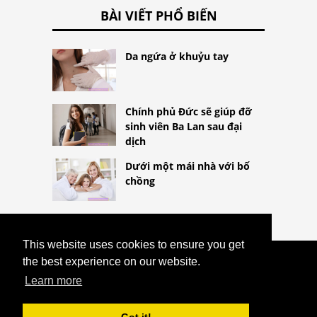
BÀI VIẾT PHỔ BIẾN
Da ngứa ở khuỷu tay
Chính phủ Đức sẽ giúp đỡ
sinh viên Ba Lan sau đại
dịch
Dưới một mái nhà với bố
chồng
This website uses cookies to ensure you get
the best experience on our website.
COPYRIGHT 2026
HTTPS://LIFESTYLEMED.NET
DỊ ỨNG
Learn more
THỰC PHẨM HOẶC KHÔNG DUNG NẠP
THỰC PHẨM? BIẾT SỰ KHÁC BIỆT