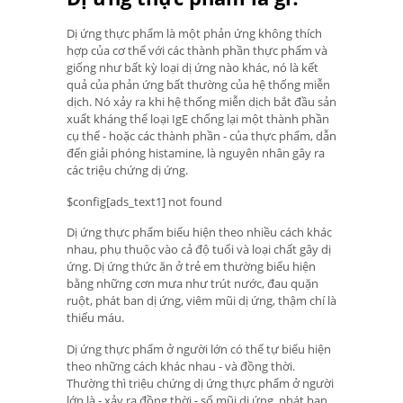
Dị ứng thực phẩm là một phản ứng không thích
hợp của cơ thể với các thành phần thực phẩm và
giống như bất kỳ loại dị ứng nào khác, nó là kết
quả của phản ứng bất thường của hệ thống miễn
dịch. Nó xảy ra khi hệ thống miễn dịch bắt đầu sản
xuất kháng thể loại IgE chống lại một thành phần
cụ thể - hoặc các thành phần - của thực phẩm, dẫn
đến giải phóng histamine, là nguyên nhân gây ra
các triệu chứng dị ứng.
$config[ads_text1] not found
Dị ứng thực phẩm biểu hiện theo nhiều cách khác
nhau, phụ thuộc vào cả độ tuổi và loại chất gây dị
ứng. Dị ứng thức ăn ở trẻ em thường biểu hiện
bằng những cơn mưa như trút nước, đau quặn
ruột, phát ban dị ứng, viêm mũi dị ứng, thậm chí là
thiếu máu.
Dị ứng thực phẩm ở người lớn có thể tự biểu hiện
theo những cách khác nhau - và đồng thời.
Thường thì triệu chứng dị ứng thực phẩm ở người
lớn là - xảy ra đồng thời - sổ mũi dị ứng, phát ban