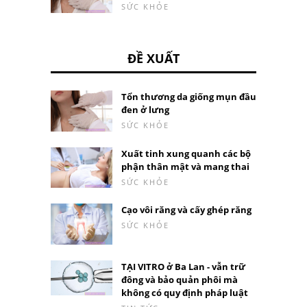
SỨC KHỎE
ĐỀ XUẤT
Tổn thương da giống mụn đầu
đen ở lưng
SỨC KHỎE
Xuất tinh xung quanh các bộ
phận thân mật và mang thai
SỨC KHỎE
Cạo vôi răng và cấy ghép răng
SỨC KHỎE
TẠI VITRO ở Ba Lan - vẫn trữ
đông và bảo quản phôi mà
không có quy định pháp luật