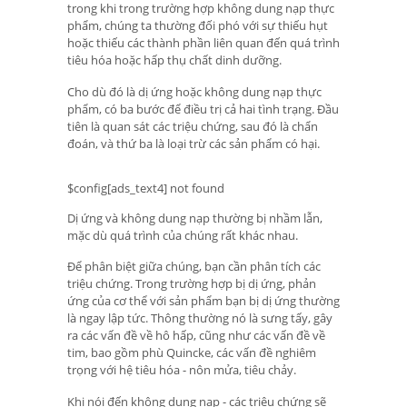
trong khi trong trường hợp không dung nạp thực
phẩm, chúng ta thường đối phó với sự thiếu hụt
hoặc thiếu các thành phần liên quan đến quá trình
tiêu hóa hoặc hấp thụ chất dinh dưỡng.
Cho dù đó là dị ứng hoặc không dung nạp thực
phẩm, có ba bước để điều trị cả hai tình trạng. Đầu
tiên là quan sát các triệu chứng, sau đó là chẩn
đoán, và thứ ba là loại trừ các sản phẩm có hại.
$config[ads_text4] not found
Dị ứng và không dung nạp thường bị nhầm lẫn,
mặc dù quá trình của chúng rất khác nhau.
Để phân biệt giữa chúng, bạn cần phân tích các
triệu chứng. Trong trường hợp bị dị ứng, phản
ứng của cơ thể với sản phẩm bạn bị dị ứng thường
là ngay lập tức. Thông thường nó là sưng tấy, gây
ra các vấn đề về hô hấp, cũng như các vấn đề về
tim, bao gồm phù Quincke, các vấn đề nghiêm
trọng với hệ tiêu hóa - nôn mửa, tiêu chảy.
Khi nói đến không dung nạp - các triệu chứng sẽ