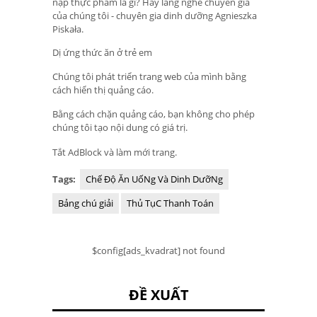
nạp thực phẩm là gì? Hãy lắng nghe chuyên gia
của chúng tôi - chuyên gia dinh dưỡng Agnieszka
Piskała.
Dị ứng thức ăn ở trẻ em
Chúng tôi phát triển trang web của mình bằng
cách hiển thị quảng cáo.
Bằng cách chặn quảng cáo, bạn không cho phép
chúng tôi tạo nội dung có giá trị.
Tắt AdBlock và làm mới trang.
Tags:
Chế Độ Ăn UốNg Và Dinh DưỡNg
Bảng chú giải
Thủ TụC Thanh Toán
$config[ads_kvadrat] not found
ĐỀ XUẤT