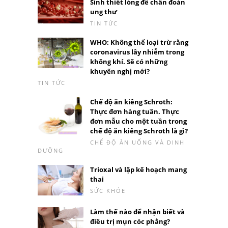
Sinh thiết lỏng để chẩn đoán
ung thư
TIN TỨC
WHO: Không thể loại trừ rằng
coronavirus lây nhiễm trong
không khí. Sẽ có những
khuyến nghị mới?
TIN TỨC
Chế độ ăn kiêng Schroth:
Thực đơn hàng tuần. Thực
đơn mẫu cho một tuần trong
chế độ ăn kiêng Schroth là gì?
CHẾ ĐỘ ĂN UỐNG VÀ DINH
DƯỠNG
Trioxal và lập kế hoạch mang
thai
SỨC KHỎE
Làm thế nào để nhận biết và
điều trị mụn cóc phẳng?