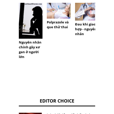
Polprazole và
Hình 
Đau khi giao
que thử thai
nguy 
hợp - nguyên
đến s
nhân
của b
không
Nguyên nhân
chính gây xơ
gan ở người
lớn
EDITOR CHOICE