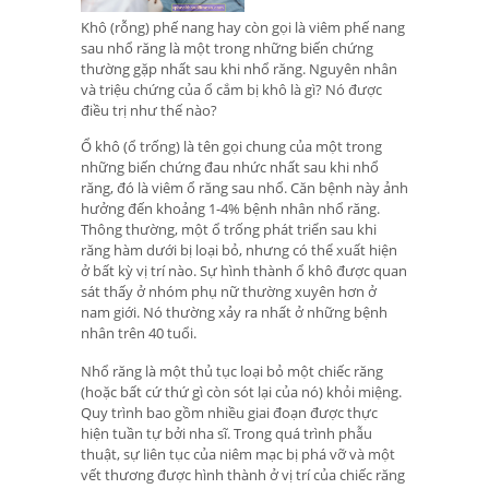
Khô (rỗng) phế nang hay còn gọi là viêm phế nang
sau nhổ răng là một trong những biến chứng
thường gặp nhất sau khi nhổ răng. Nguyên nhân
và triệu chứng của ổ cắm bị khô là gì? Nó được
điều trị như thế nào?
Ổ khô (ổ trống) là tên gọi chung của một trong
những biến chứng đau nhức nhất sau khi nhổ
răng, đó là viêm ổ răng sau nhổ. Căn bệnh này ảnh
hưởng đến khoảng 1-4% bệnh nhân nhổ răng.
Thông thường, một ổ trống phát triển sau khi
răng hàm dưới bị loại bỏ, nhưng có thể xuất hiện
ở bất kỳ vị trí nào. Sự hình thành ổ khô được quan
sát thấy ở nhóm phụ nữ thường xuyên hơn ở
nam giới. Nó thường xảy ra nhất ở những bệnh
nhân trên 40 tuổi.
Nhổ răng là một thủ tục loại bỏ một chiếc răng
(hoặc bất cứ thứ gì còn sót lại của nó) khỏi miệng.
Quy trình bao gồm nhiều giai đoạn được thực
hiện tuần tự bởi nha sĩ. Trong quá trình phẫu
thuật, sự liên tục của niêm mạc bị phá vỡ và một
vết thương được hình thành ở vị trí của chiếc răng