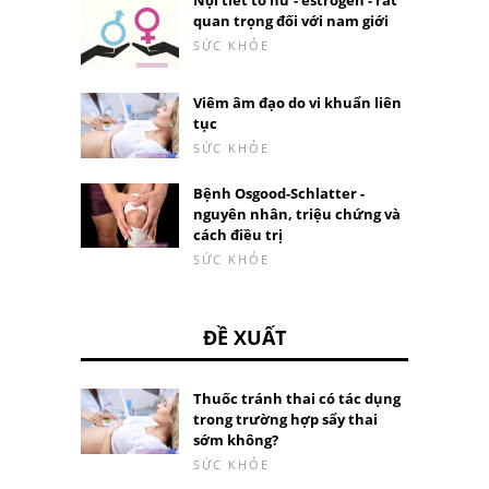
Nội tiết tố nữ - estrogen - rất
quan trọng đối với nam giới
SỨC KHỎE
Viêm âm đạo do vi khuẩn liên
tục
SỨC KHỎE
Bệnh Osgood-Schlatter -
nguyên nhân, triệu chứng và
cách điều trị
SỨC KHỎE
ĐỀ XUẤT
Thuốc tránh thai có tác dụng
trong trường hợp sẩy thai
sớm không?
SỨC KHỎE