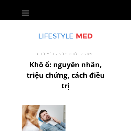
CHỦ YẾU
/
SỨC KHỎE
/ 2020
Khô ổ: nguyên nhân,
triệu chứng, cách điều
trị