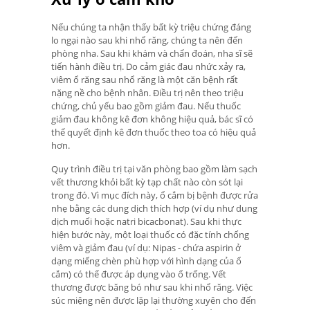
Nếu chúng ta nhận thấy bất kỳ triệu chứng đáng
lo ngại nào sau khi nhổ răng, chúng ta nên đến
phòng nha. Sau khi khám và chẩn đoán, nha sĩ sẽ
tiến hành điều trị. Do cảm giác đau nhức xảy ra,
viêm ổ răng sau nhổ răng là một căn bệnh rất
nặng nề cho bệnh nhân. Điều trị nên theo triệu
chứng, chủ yếu bao gồm giảm đau. Nếu thuốc
giảm đau không kê đơn không hiệu quả, bác sĩ có
thể quyết định kê đơn thuốc theo toa có hiệu quả
hơn.
Quy trình điều trị tại văn phòng bao gồm làm sạch
vết thương khỏi bất kỳ tạp chất nào còn sót lại
trong đó. Vì mục đích này, ổ cắm bị bệnh được rửa
nhẹ bằng các dung dịch thích hợp (ví dụ như dung
dịch muối hoặc natri bicacbonat). Sau khi thực
hiện bước này, một loại thuốc có đặc tính chống
viêm và giảm đau (ví dụ: Nipas - chứa aspirin ở
dạng miếng chèn phù hợp với hình dạng của ổ
cắm) có thể được áp dụng vào ổ trống. Vết
thương được băng bó như sau khi nhổ răng. Việc
súc miệng nên được lặp lại thường xuyên cho đến