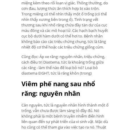
miệng kèm theo rối loạn vị giác. Thông thường, do
cơn đau, lượng thức ăn thích hợp bị xáo trộn.
Trong miệng có thể nhìn thấy một ổ trống (có thể
nhìn thấy xương bên trong ổ). Tình trạng vết
thương sau khi nhổ răng chứa đầy tàn dư của cục
máu đông và các mô hoại tử. Các hạch bạch huyết
cục bộ dưới hàm dưới có thể hơi to. Bệnh nhân
không báo cáo các triệu chứng chung, tức là tăng
nhiệt độ cơ thể hoặc các triệu chứng giống cúm.
Cũng đọc: Áp xe răng: nguyên nhân, triệu chứng,
cách điều trị Diastema, tức là khoảng trống giữa
các răng - làm thế nào để loại bỏ nó? Loại bỏ
diastema EIGHT, tức là răng khôn (trong)
Viêm phế nang sau nhổ
răng: nguyên nhân
Căn nguyên, tức là nguyên nhân hình thành một ổ
trống, vẫn chưa được làm sáng tỏ đầy đủ. Nó
không phải là một bệnh truyền nhiễm điển hình
liên quan đến sự phát triển của vi sinh vật. Mặc dù
họ cũng có thể tham gia vào việc tạo ra nó. Thuật