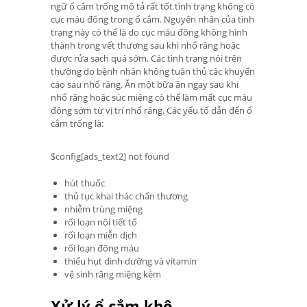
ngữ ổ cắm trống mô tả rất tốt tình trạng không có
cục máu đông trong ổ cắm. Nguyên nhân của tình
trạng này có thể là do cục máu đông không hình
thành trong vết thương sau khi nhổ răng hoặc
được rửa sạch quá sớm. Các tình trạng nói trên
thường do bệnh nhân không tuân thủ các khuyến
cáo sau nhổ răng. Ăn một bữa ăn ngay sau khi
nhổ răng hoặc súc miệng có thể làm mất cục máu
đông sớm từ vị trí nhổ răng. Các yếu tố dẫn đến ổ
cắm trống là:
$config[ads_text2] not found
hút thuốc
thủ tục khai thác chấn thương
nhiễm trùng miệng
rối loạn nội tiết tố
rối loạn miễn dịch
rối loạn đông máu
thiếu hụt dinh dưỡng và vitamin
vệ sinh răng miệng kém
Xử lý ổ cắm khô