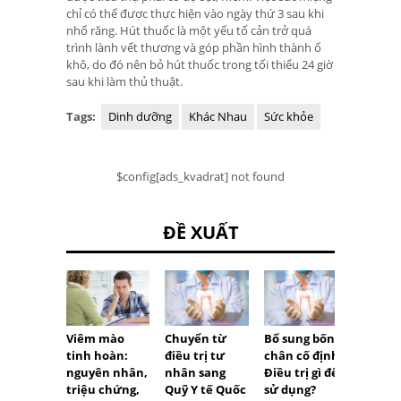
chỉ có thể được thực hiện vào ngày thứ 3 sau khi
nhổ răng. Hút thuốc là một yếu tố cản trở quá
trình lành vết thương và góp phần hình thành ổ
khô, do đó nên bỏ hút thuốc trong tối thiểu 24 giờ
sau khi làm thủ thuật.
Tags:
Dinh dưỡng
Khác Nhau
Sức khỏe
$config[ads_kvadrat] not found
ĐỀ XUẤT
Chuyển từ
Bổ sung bốn
Nứt d
Viêm mào
điều trị tư
chân cố định.
móng
tinh hoàn:
nhân sang
Điều trị gì để
nguyên nhân,
Quỹ Y tế Quốc
sử dụng?
triệu chứng,