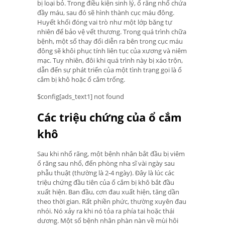
bị loại bỏ. Trong điều kiện sinh lý, ổ răng nhổ chứa
đầy máu, sau đó sẽ hình thành cục máu đông.
Huyết khối đóng vai trò như một lớp băng tự
nhiên để bảo vệ vết thương. Trong quá trình chữa
bệnh, một số thay đổi diễn ra bên trong cục máu
đông sẽ khôi phục tính liên tục của xương và niêm
mạc. Tuy nhiên, đôi khi quá trình này bị xáo trộn,
dẫn đến sự phát triển của một tình trạng gọi là ổ
cắm bị khô hoặc ổ cắm trống.
$config[ads_text1] not found
Các triệu chứng của ổ cắm
khô
Sau khi nhổ răng, một bệnh nhân bắt đầu bị viêm
ổ răng sau nhổ, đến phòng nha sĩ vài ngày sau
phẫu thuật (thường là 2-4 ngày). Đây là lúc các
triệu chứng đầu tiên của ổ cắm bị khô bắt đầu
xuất hiện. Ban đầu, cơn đau xuất hiện, tăng dần
theo thời gian. Rất phiền phức, thường xuyên đau
nhói. Nó xảy ra khi nó tỏa ra phía tai hoặc thái
dương. Một số bệnh nhân phàn nàn về mùi hôi