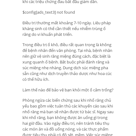
khi các triệu chứng đau bắt đầu giảm dần.
$config[ads_text3] not found
Điều trị thường mất khoảng 7-10 ngày. Liệu pháp
kháng sinh có thể cần thiết nếu nhiễm trùng ổ
răng do vi khuẩn phát triển.
Trong điều trị ổ khô, điều rất quan trọng là không
để bệnh nhân đến văn phòng. Tại nhà, bệnh nhân
nên giữ vệ sinh răng miệng đúng cách, đặc biệt là
xung quanh ổ bệnh. Bắt buộc phải đánh răng và
súc miệng nhẹ nhàng. Dung dịch súc miệng pha
sẵn cũng như dịch truyền thảo dược như hoa cúc
có thể hữu ích.
Làm thế nào để bảo vệ bạn khỏi một ổ cắm trống?
Phòng ngừa các biến chứng sau khi nhổ răng chủ
yếu bao gồm việc tuân thủ các khuyến cáo sau khi
nhổ răng mà bạn sẽ nhận được từ bác sĩ. Ngay sau
khi nhổ răng, bạn không được ăn uống gì trong
hai giờ đầu. Vào ngày điều trị, nên tránh tiêu thụ
các món ăn và đồ uống nóng, và các thực phẩm
được tiêu thụ phải có độ sệt, mềm. Việc súc miệng