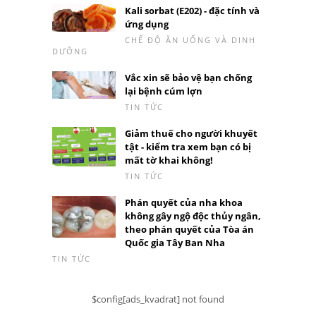
Kali sorbat (E202) - đặc tính và
ứng dụng
CHẾ ĐỘ ĂN UỐNG VÀ DINH
DƯỠNG
Vắc xin sẽ bảo vệ bạn chống
lại bệnh cúm lợn
TIN TỨC
Giảm thuế cho người khuyết
tật - kiểm tra xem bạn có bị
mất tờ khai không!
TIN TỨC
Phán quyết của nha khoa
không gây ngộ độc thủy ngân,
theo phán quyết của Tòa án
Quốc gia Tây Ban Nha
TIN TỨC
$config[ads_kvadrat] not found