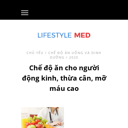
CHỦ YẾU
/
CHẾ ĐỘ ĂN UỐNG VÀ DINH
DƯỠNG
/ 2020
Chế độ ăn cho người
động kinh, thừa cân, mỡ
máu cao