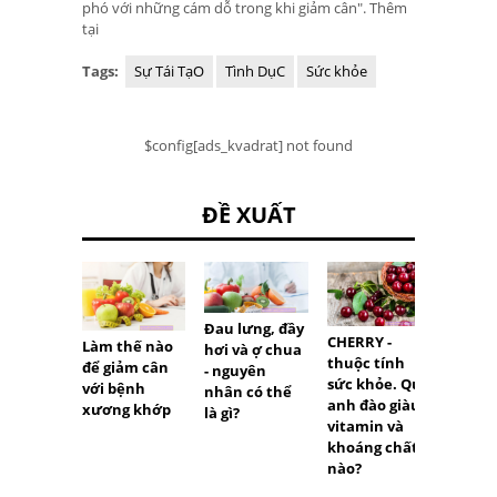
phó với những cám dỗ trong khi giảm cân". Thêm
tại
Tags:
Sự Tái TạO
Tình DụC
Sức khỏe
$config[ads_kvadrat] not found
ĐỀ XUẤT
Đau lưng, đầy
CHERRY -
Làm thế nào
Nguyê
hơi và ợ chua
thuộc tính
để giảm cân
gây c
- nguyên
sức khỏe. Quả
với bệnh
mặt, n
nhân có thể
anh đào giàu
xương khớp
khó tậ
là gì?
vitamin và
ở ngườ
khoáng chất
chay?
nào?