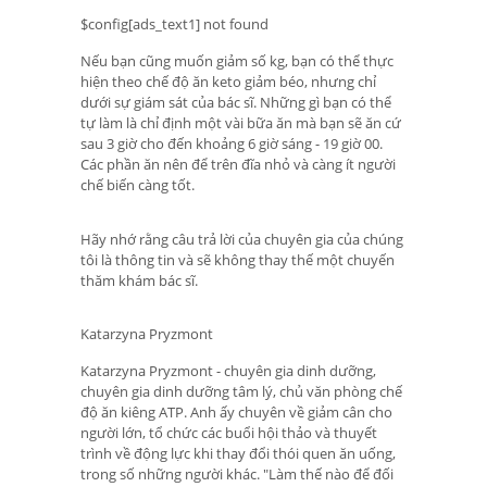
$config[ads_text1] not found
Nếu bạn cũng muốn giảm số kg, bạn có thể thực
hiện theo chế độ ăn keto giảm béo, nhưng chỉ
dưới sự giám sát của bác sĩ. Những gì bạn có thể
tự làm là chỉ định một vài bữa ăn mà bạn sẽ ăn cứ
sau 3 giờ cho đến khoảng 6 giờ sáng - 19 giờ 00.
Các phần ăn nên để trên đĩa nhỏ và càng ít người
chế biến càng tốt.
Hãy nhớ rằng câu trả lời của chuyên gia của chúng
tôi là thông tin và sẽ không thay thế một chuyến
thăm khám bác sĩ.
Katarzyna Pryzmont
Katarzyna Pryzmont - chuyên gia dinh dưỡng,
chuyên gia dinh dưỡng tâm lý, chủ văn phòng chế
độ ăn kiêng ATP. Anh ấy chuyên về giảm cân cho
người lớn, tổ chức các buổi hội thảo và thuyết
trình về động lực khi thay đổi thói quen ăn uống,
trong số những người khác. "Làm thế nào để đối