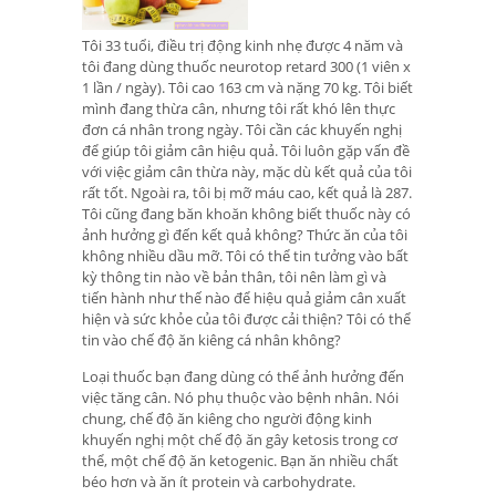
Tôi 33 tuổi, điều trị động kinh nhẹ được 4 năm và
tôi đang dùng thuốc neurotop retard 300 (1 viên x
1 lần / ngày). Tôi cao 163 cm và nặng 70 kg. Tôi biết
mình đang thừa cân, nhưng tôi rất khó lên thực
đơn cá nhân trong ngày. Tôi cần các khuyến nghị
để giúp tôi giảm cân hiệu quả. Tôi luôn gặp vấn đề
với việc giảm cân thừa này, mặc dù kết quả của tôi
rất tốt. Ngoài ra, tôi bị mỡ máu cao, kết quả là 287.
Tôi cũng đang băn khoăn không biết thuốc này có
ảnh hưởng gì đến kết quả không? Thức ăn của tôi
không nhiều dầu mỡ. Tôi có thể tin tưởng vào bất
kỳ thông tin nào về bản thân, tôi nên làm gì và
tiến hành như thế nào để hiệu quả giảm cân xuất
hiện và sức khỏe của tôi được cải thiện? Tôi có thể
tin vào chế độ ăn kiêng cá nhân không?
Loại thuốc bạn đang dùng có thể ảnh hưởng đến
việc tăng cân. Nó phụ thuộc vào bệnh nhân. Nói
chung, chế độ ăn kiêng cho người động kinh
khuyến nghị một chế độ ăn gây ketosis trong cơ
thể, một chế độ ăn ketogenic. Bạn ăn nhiều chất
béo hơn và ăn ít protein và carbohydrate.