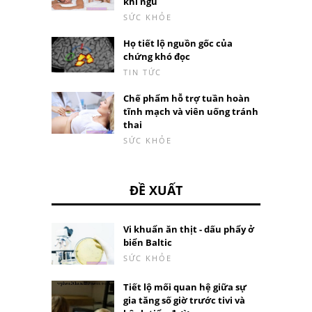
khi ngủ
SỨC KHỎE
Họ tiết lộ nguồn gốc của
chứng khó đọc
TIN TỨC
Chế phẩm hỗ trợ tuần hoàn
tĩnh mạch và viên uống tránh
thai
SỨC KHỎE
ĐỀ XUẤT
Vi khuẩn ăn thịt - dấu phẩy ở
biển Baltic
SỨC KHỎE
Tiết lộ mối quan hệ giữa sự
gia tăng số giờ trước tivi và