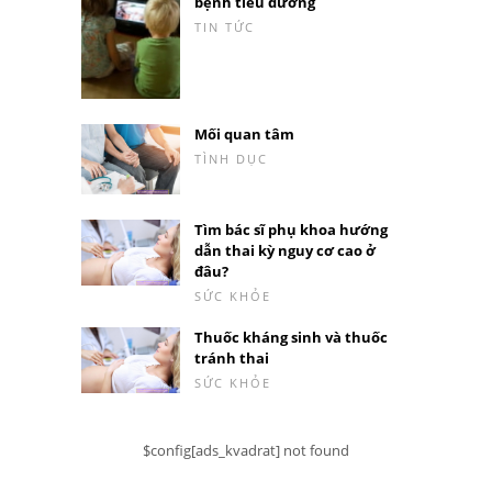
bệnh tiểu đường
TIN TỨC
Mối quan tâm
TÌNH DỤC
Tìm bác sĩ phụ khoa hướng
dẫn thai kỳ nguy cơ cao ở
đâu?
SỨC KHỎE
Thuốc kháng sinh và thuốc
tránh thai
SỨC KHỎE
$config[ads_kvadrat] not found