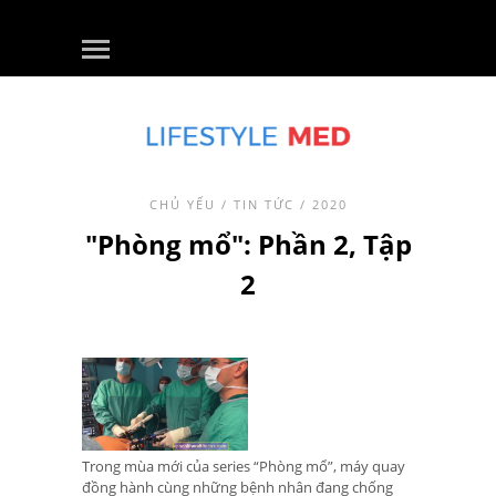
CHỦ YẾU
/
TIN TỨC
/ 2020
"Phòng mổ": Phần 2, Tập
2
Trong mùa mới của series “Phòng mổ”, máy quay
đồng hành cùng những bệnh nhân đang chống