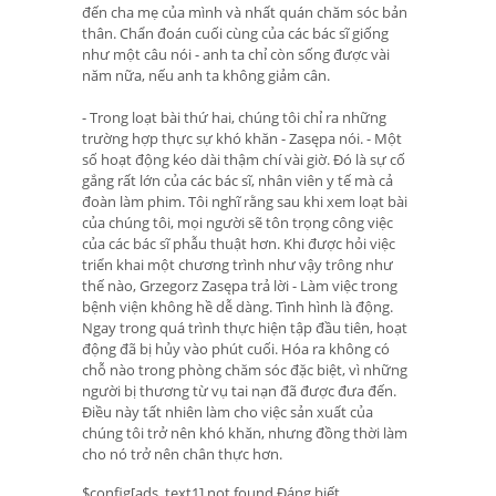
đến cha mẹ của mình và nhất quán chăm sóc bản
thân. Chẩn đoán cuối cùng của các bác sĩ giống
như một câu nói - anh ta chỉ còn sống được vài
năm nữa, nếu anh ta không giảm cân.
- Trong loạt bài thứ hai, chúng tôi chỉ ra những
trường hợp thực sự khó khăn - Zasępa nói. - Một
số hoạt động kéo dài thậm chí vài giờ. Đó là sự cố
gắng rất lớn của các bác sĩ, nhân viên y tế mà cả
đoàn làm phim. Tôi nghĩ rằng sau khi xem loạt bài
của chúng tôi, mọi người sẽ tôn trọng công việc
của các bác sĩ phẫu thuật hơn. Khi được hỏi việc
triển khai một chương trình như vậy trông như
thế nào, Grzegorz Zasępa trả lời - Làm việc trong
bệnh viện không hề dễ dàng. Tình hình là động.
Ngay trong quá trình thực hiện tập đầu tiên, hoạt
động đã bị hủy vào phút cuối. Hóa ra không có
chỗ nào trong phòng chăm sóc đặc biệt, vì những
người bị thương từ vụ tai nạn đã được đưa đến.
Điều này tất nhiên làm cho việc sản xuất của
chúng tôi trở nên khó khăn, nhưng đồng thời làm
cho nó trở nên chân thực hơn.
$config[ads_text1] not found Đáng biết