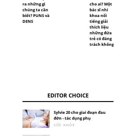
ra những gì
cho ai? Một
bị tốt 
chúng ta cần
bác sĩ nhi
chống 
biết? PUNS và
khoa nổi
virus 
DENS
tiếng giải
thích liệu
những đứa
trẻ có đáng
trách không
EDITOR CHOICE
Sylvie 20 cho giai đoạn đau
đớn - tác dụng phụ
SỨC KHỎE