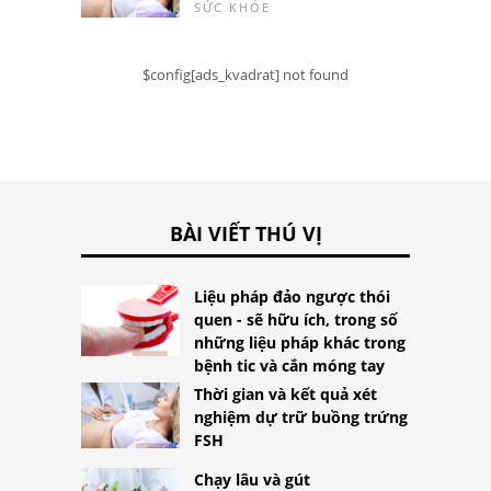
SỨC KHỎE
$config[ads_kvadrat] not found
BÀI VIẾT THÚ VỊ
Liệu pháp đảo ngược thói
quen - sẽ hữu ích, trong số
những liệu pháp khác trong
bệnh tic và cắn móng tay
Thời gian và kết quả xét
nghiệm dự trữ buồng trứng
FSH
Chạy lâu và gút