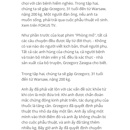
chọi với căn bệnh hiểm nghèo. Trong tập hai,
chúng ta sẽ gặp Grzegorz, 31 tuổi đến từ Warsaw,
nặng 200 kg. Một người đàn ông, nếu anh ta
muốn sống, phải trải qua cuộc phẫu thuật vô sinh.
Xem trên FOKUS TV.
Như phần trước của loạt phim "Phòng mổ", tất cả
các câu chuyện đều được lấy từ đời thực. - Không
có vai nào do người viết kịch bản, thuê người phụ.
Tất cả các anh hùng của chúng ta, cả người bệnh
và toàn bộ nhân viên y tế, đều là xác thực - nhà
sản xuất của bộ truyện, Grzegorz Zasępa cho biết.
Trong tập hai, chúng ta sẽ gặp Grzegorz, 31 tuổi
đến từ Warsaw, nặng 200 kg.
Anh ấy đã phải vật lộn với các vấn đề sức khỏe từ
khi còn là một đứa trẻ. Khi anh được chẩn đoán
mắc chứng động kinh phát triển, tác dụng phụ của
thuốc là tăng cân. Grzegorz đã quyết định phẫu
thuật thu nhỏ dạ dày một lần. Anh ấy sống một
mình vào thời điểm đó và anh ấy không chuẩn bị
cho cuộc phẫu thuật, và anh ấy đã tăng thêm
nhiều kg. Bây giờ anh ấy đã quyết định chuyển