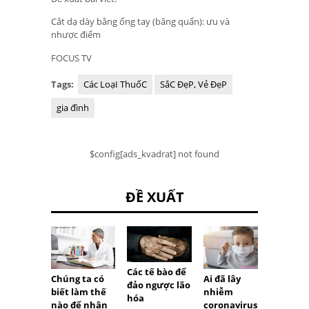
Cắt dạ dày bằng ống tay (băng quấn): ưu và
nhược điểm
FOCUS TV
Tags:
Các LoạI ThuốC
SắC ĐẹP, Vẻ ĐẹP
gia đình
$config[ads_kvadrat] not found
ĐỀ XUẤT
Các tế bào để
Chúng ta có
Ai đã lây
Thủ t
đảo ngược lão
biết làm thế
nhiễm
đảm b
hóa
nào để nhận
coronavirus
Lan đ