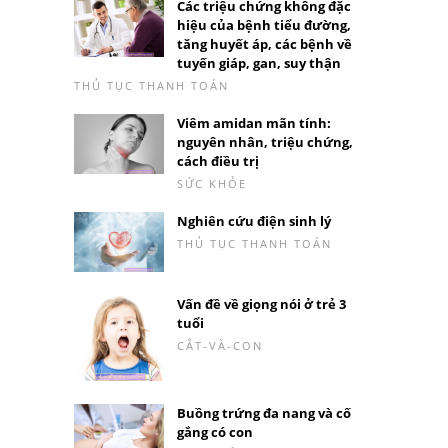
Các triệu chứng không đặc
hiệu của bệnh tiểu đường,
tăng huyết áp, các bệnh về
tuyến giáp, gan, suy thận
THỦ TỤC THANH TOÁN
Viêm amidan mãn tính:
nguyên nhân, triệu chứng,
cách điều trị
SỨC KHỎE
Nghiên cứu điện sinh lý
THỦ TỤC THANH TOÁN
Vấn đề về giọng nói ở trẻ 3
tuổi
CẮT-VÀ-CON
Buồng trứng đa nang và cố
gắng có con