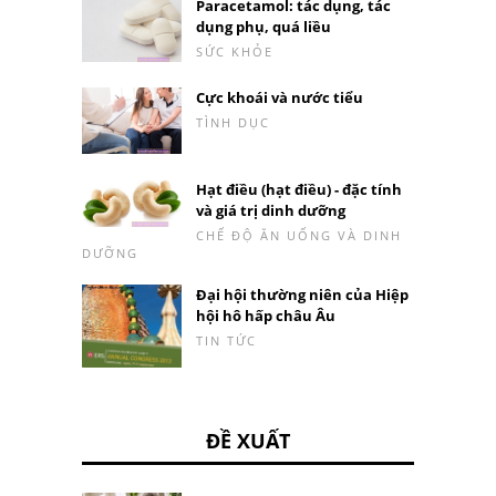
Paracetamol: tác dụng, tác
dụng phụ, quá liều
SỨC KHỎE
Cực khoái và nước tiểu
TÌNH DỤC
Hạt điều (hạt điều) - đặc tính
và giá trị dinh dưỡng
CHẾ ĐỘ ĂN UỐNG VÀ DINH
DƯỠNG
Đại hội thường niên của Hiệp
hội hô hấp châu Âu
TIN TỨC
ĐỀ XUẤT