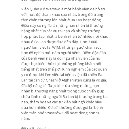
Viện Quân y ở Warsaw là một bệnh viện đa hồ sơ
với mức độ tham khảo cao nhất, trong đó trung
tâm chấn thương lớn nhất ở Ba Lan hoạt động.
Điều này có nghĩa là những nạn nhân bị thương
nặng nhất của các vụ tai nạn và những trường
hợp phức tạp nhất là bệnh nhân từ nhiều nơi khác
nhau ở Ba Lan được đưa đến đây. Hơn 3.000
người làm việc tại WIM. những người chăm sóc
hơn 65 nghìn mỗi năm người bệnh. Điểm độc đáo
của bệnh viện này là đội ngũ nhân viên của nó
được học kiến ​​thức tại những phòng khám nổi
tiếng nhất trên thế giới. Kinh nghiệm của các quân
y có được khi làm việc tại bệnh viện dã chiến Ba
Lan tại căn cứ Ghazni ở Afghanistan cũng là vô giá.
Các kỹ năng có được khi cứu sống những nạn
nhân bị thương nặng nhất trong cuộc chiến giúp
chữa lành những người Ba Lan bị thương trong tai
nạn, thảm họa và các sự kiện bất ngờ khác hiệu
quả hơn nhiều. Cơ sở, thường được gọi là "bệnh
viện trên phố Szaserów", đã hoạt động hơn 50
năm.
Đề xuất bài viết: